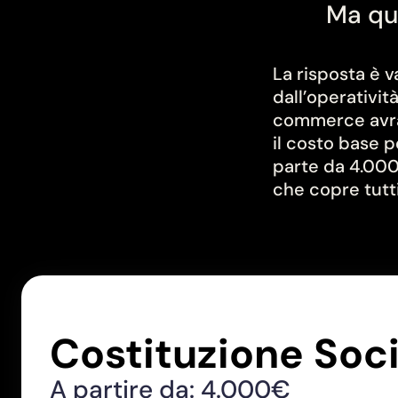
Ma qu
La risposta è va
dall’operativit
commerce avrà 
il costo base p
parte da 4.000
che copre tutti
Costituzione Soc
A partire da: 4.000€