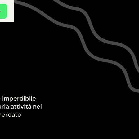
p
e imperdibile
ia attività nei
mercato