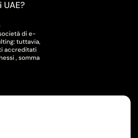
i UAE?
e
società di e-
ing: tuttavia,
i accreditati
nnessi , somma