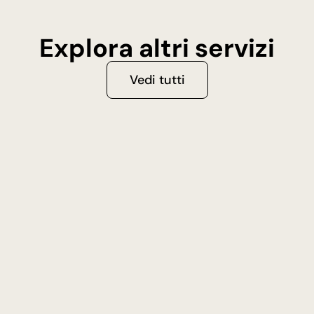
Explora altri servizi
Vedi tutti
Pianificazione Fiscale e
Tasse
Servizio di consulenza fiscale per
ottimizzare le tasse aziendali e sfruttare i
benefici fiscali delle Freezone a Dubai.
Scopri di più