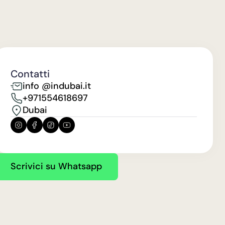
Contatti
info @indubai.it
+971554618697
Dubai
Scrivici su Whatsapp