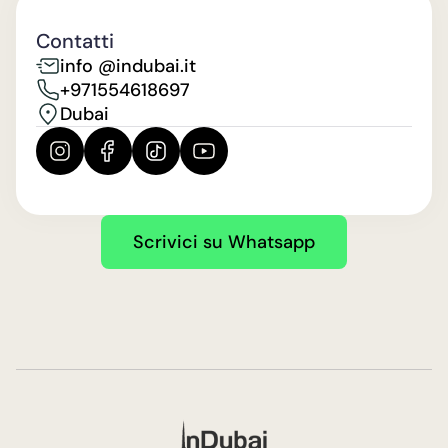
Contatti
info @indubai.it
+971554618697
Dubai
Scrivici su Whatsapp