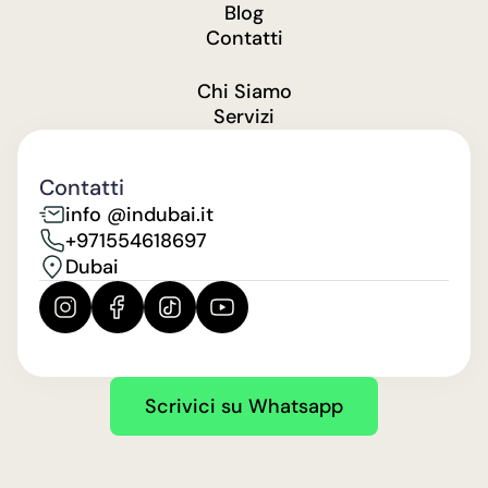
Blog
Contatti
Chi Siamo
Servizi
Contatti
info @indubai.it
+971554618697
Dubai
Scrivici su Whatsapp